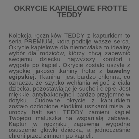
OKRYCIE KĄPIELOWE FROTTE
TEDDY
Kolekcja ręczników TEDDY z kapturkiem to
seria PREMIUM, która podbije wasze serca.
Okrycie kąpielowe dla niemowlaka to idealny
wybór dla rodziców, którzy chcą zapewnić
swojemu dziecku najwyższy komfort i
wygodę po kąpieli. Okrycie zostało uszyte z
wysokiej jakości tkaniny frotte z
bawełny
egipskiej.
Tkanina jest bardzo chłonna, co
oznacza, że szybko wchłania wilgoć z ciała
dziecka, pozostawiając je suche i ciepłe. Jest
miękkie, antybakteryjne i bardzo przyjemne w
dotyku. Cudowne okrycie z kapturkiem
zostało ozdobione słodkimi uszkami misia, a
uroczy haft serii TEDDY zamieni kąpiel
Twojego maluszka na wspaniałą zabawę.
Kaptur w ręczniku zapewnia wygodne
osuszenie główki dziecka, a jednocześnie
chroni przed zimnem po kąpieli.