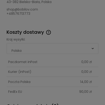
43-382 Bielsko-Biała, Polska
shop@bobilov.com
+48576713773
Koszty dostawy
Cena nie zawiera ewentualnych kosztów płatności
Kraj wysyłki:
Paczkomat inPost
0,00 zł
Kurier
(inPost)
0,00 zł
Poczta Polska
14,00 zł
FedEx EU
90,00 zł