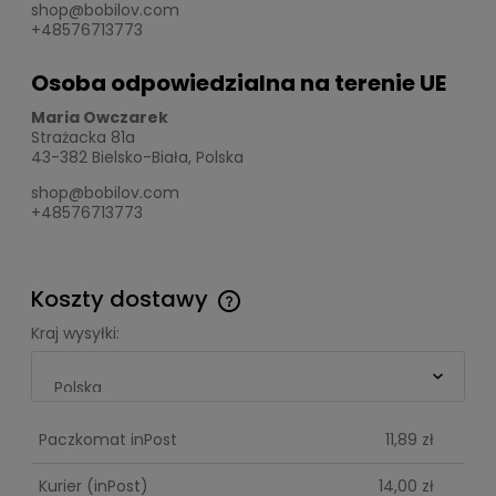
shop@bobilov.com
+48576713773
Osoba odpowiedzialna na terenie UE
Maria Owczarek
Strażacka 81a
43-382 Bielsko-Biała, Polska
shop@bobilov.com
+48576713773
Koszty dostawy
Cena nie zawiera ewentualnych kosztów płatności
Kraj wysyłki:
Paczkomat inPost
11,89 zł
Kurier
(inPost)
14,00 zł