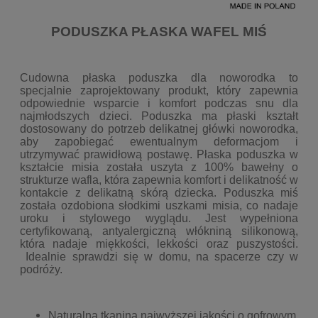
PODUSZKA PŁASKA WAFEL MIŚ
Cudowna płaska poduszka dla noworodka to
specjalnie zaprojektowany produkt, który zapewnia
odpowiednie wsparcie i komfort podczas snu dla
najmłodszych dzieci. Poduszka ma płaski kształt
dostosowany do potrzeb delikatnej główki noworodka,
aby zapobiegać ewentualnym deformacjom i
utrzymywać prawidłową postawę. Płaska poduszka w
kształcie misia została uszyta z 100% bawełny o
strukturze wafla, która zapewnia komfort i delikatność w
kontakcie z delikatną skórą dziecka. Poduszka miś
została ozdobiona słodkimi uszkami misia, co nadaje
uroku i stylowego wyglądu. Jest wypełniona
certyfikowaną, antyalergiczną włókniną silikonową,
która nadaje miękkości, lekkości oraz puszystości.
Idealnie sprawdzi się w domu, na spacerze czy w
podróży.
Naturalna tkanina najwyższej jakości o gofrowym