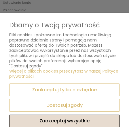
Ustawienia konta
Przechowalnia
Dbamy o Twoją prywatność
Płatności i dostawa
Pliki cookies i pokrewne im technologie umożliwiają
Formy płatności
poprawne działanie strony i pomagają nam
Czas realizacji zamówienia
dostosować ofertę do Twoich potrzeb. Możesz
zaakceptować wykorzystanie przez nas wszystkich
Koszt wysyłki
tych plików i przejść do sklepu lub dostosować użycie
plików do swoich preferencji, wybierając opcję
Informacje
"Dostosuj zgody".
Więcej o plikach cookies przeczytasz w naszej Polityce
prywatności.
OFERTA HURTOWA/WSPÓŁPRACA: shop@bobilov.com
Zaakceptuj tylko niezbędne
O nas
Kontakt i dane firmy
Dostosuj zgody
O firmie
Zaakceptuj wszystkie